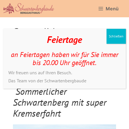
Zum
Menü
Inhalt
springen
Sommerlicher
Feiertage
Schließen
Schwartenberg mit super
Kremserfahrt
an Feiertagen haben wir für Sie immer
bis 20.00 Uhr geöffnet.
Mai bis September
2025
Wir freuen uns auf Ihren Besuch.
Das Team von der Schwartenbergbaude
Sommerlicher
Schwartenberg mit super
Kremserfahrt