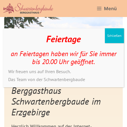
Zum
Menü
Inhalt
springen
Feiertage
Schließen
an Feiertagen haben wir für Sie immer
bis 20.00 Uhr geöffnet.
Wir freuen uns auf Ihren Besuch.
Das Team von der Schwartenbergbaude
Berggasthaus
Schwartenbergbaude im
Erzgebirge
Herzlich Willkommen auf der Internet­