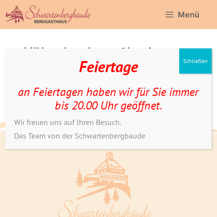
Zum
Menü
Inhalt
springen
Hähnchenbrustlet im
Feiertage
Schließen
Knuspermantel
an Feiertagen haben wir für Sie immer
bis 20.00 Uhr geöffnet.
Wir freuen uns auf Ihren Besuch.
Das Team von der Schwartenbergbaude