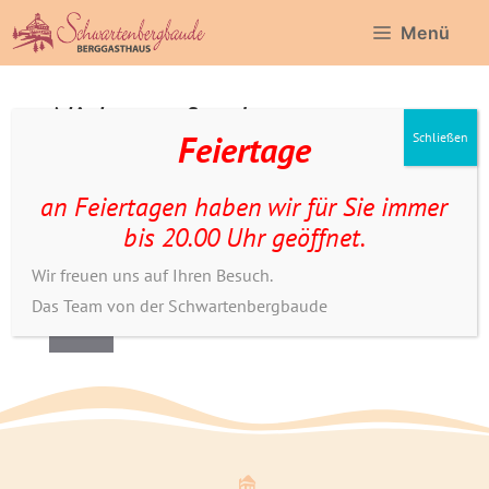
Zum
Menü
Inhalt
springen
Nichts gefunden
Feiertage
Schließen
Das Gesuchte konnte leider nicht gefunden
an Feiertagen haben wir für Sie immer
werden. Vielleicht hilft die Suchfunktion.
bis 20.00 Uhr geöffnet.
Suchen
Wir freuen uns auf Ihren Besuch.
nach:
Das Team von der Schwartenbergbaude