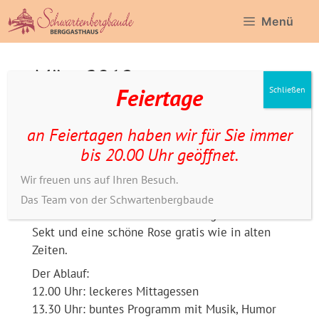
Zum
Menü
Inhalt
springen
März 2019
Feiertage
Schließen
19. August 2019
von
Conni
an Feiertagen haben wir für Sie immer
Super Frauentagsprogramm
bis 20.00 Uhr geöffnet.
Zeitraum: 01.03. bis 30.03.2019, 12.00 bis ca.
Wir freuen uns auf Ihren Besuch.
18.00 Uhr
Das Team von der Schwartenbergbaude
Jede Frau bekommt am Nachmittag ein Glas
Sekt und eine schöne Rose gratis wie in alten
Zeiten.
Der Ablauf:
12.00 Uhr: leckeres Mittagessen
13.30 Uhr: buntes Programm mit Musik, Humor